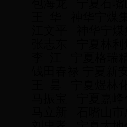
包海龙
宁夏石嘴
王
华
神华宁煤
江文平
神华宁煤
张志东
宁夏林利
李
江
宁夏格瑞
钱田春禄
宁夏新
王
昙
宁夏煜林
马振宝
宁夏嘉峰
马立新
石嘴山市
刘忠孝
宁夏大地