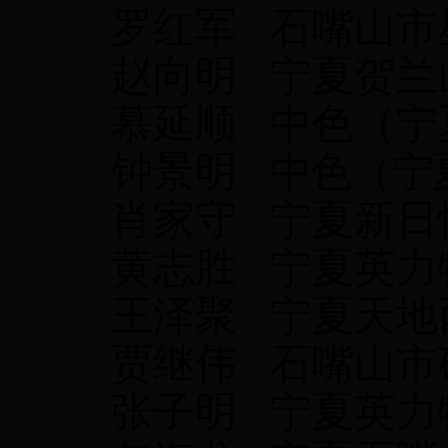
罗红军
石嘴山市
赵向明
宁夏贺兰
慕延顺
中色（宁
钟景明
中色（宁
肖家守
宁夏新日
黄志胜
宁夏英力
王泽聚
宁夏天地
贾继伟
石嘴山市
张子明
宁夏英力