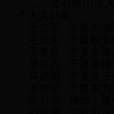
二、受石嘴山市
个人共15名:
王立平
宁夏大地
毛成彬
宁夏新安
王孝兵
宁夏金海
莫良兴
宁夏参进
马建明
宁夏凌云
谢传明
宁夏英力
闫月东
神华宁煤
刘新荣
宁夏惠冶