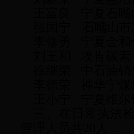
王富良
宁夏石嘴
张国宁
石嘴山市
李修勇
宁夏金和
刘玉和
埃肯碳素
徐继荣
中石油销
李德荣
神华宁煤
王小宁
宁夏维尔
三、在日常执法
管理人员共
20人：